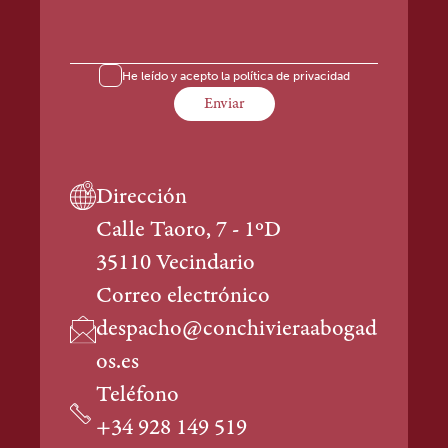
He leído y acepto la
política de privacidad
Dirección
Calle Taoro, 7 - 1ºD
35110 Vecindario
Correo electrónico
despacho@conchivieraabogad
os.es
Teléfono
+34 928 149 519